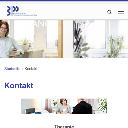
Zum Inhalt springen
Search
Me
Startseite
»
Kontakt
Kontakt
Therapie