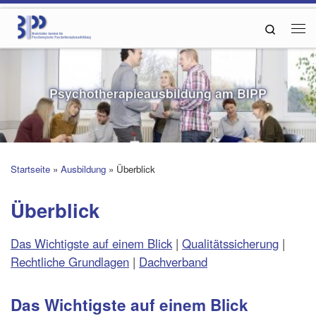
Zum Inhalt springen
Search
Me
Psychotherapieausbildung am BIPP
Startseite
»
Ausbildung
»
Überblick
Überblick
Das Wichtigste auf einem Blick
|
Qualitätssicherung
|
Rechtliche Grundlagen
|
Dachverband
Das Wichtigste auf einem Blick